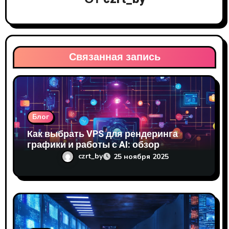
о
з
а
Связанная запись
п
и
с
Блог
я
Как выбрать VPS для рендеринга
графики и работы с AI: обзор
м
решений
czrt_by
25 ноября 2025