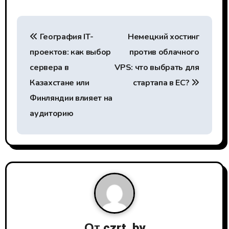
Н
География IT-
Немецкий хостинг
а
проектов: как выбор
против облачного
в
сервера в
VPS: что выбрать для
и
Казахстане или
стартапа в ЕС?
Финляндии влияет на
г
аудиторию
а
ц
и
я
п
От
czrt_by