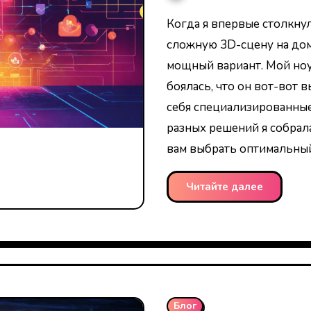
Когда я впервые столкнулась с необходимостью рендерить
сложную 3D-сцену на до
мощный вариант. Мой ноут
боялась, что он вот-вот 
себя специализированны
разных решений я собрал
вам выбрать оптимальный
Читайте далее
Блог