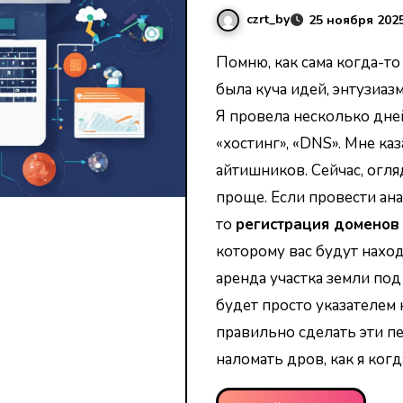
czrt_by
25 ноября 202
Помню, как сама когда-то решила создать свой первый блог. У меня
была куча идей, энтузиаз
Я провела несколько дней
«хостинг», «DNS». Мне каз
айтишников. Сейчас, огля
проще. Если провести ан
то
регистрация доменов
которому вас будут наход
аренда участка земли под
будет просто указателем н
правильно сделать эти п
наломать дров, как я когд