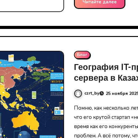
Читайте далее
Блог
География IT-п
сервера в Каз
влияет на ауд
czrt_by
25 ноября 202
Помню, как несколько лет назад мой друг-разработчик жаловался,
что его крутой стартап «н
время как его конкурент
проблем. А всё потому, чт