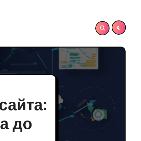
сайта:
а до