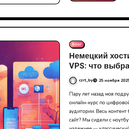
Блог
Немецкий хост
VPS: что выбра
czrt_by
25 ноября 202
Пару лет назад моя подруга-дизайнер загорелась идеей запустить
онлайн-курс по цифрово
аудитории. Весь контент 
сайт? Мы сидели с ноутбу
надежнее — классически