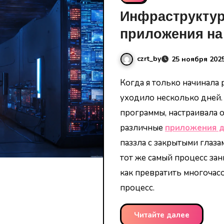
Инфраструктура
приложения на
czrt_by
25 ноября 202
Когда я только начинала работать с серверами, на их настройку
уходило несколько дней.
программы, настраивала 
различные
приложения д
паззла с закрытыми глаза
тот же самый процесс зан
как превратить многочас
процесс.
Читайте далее