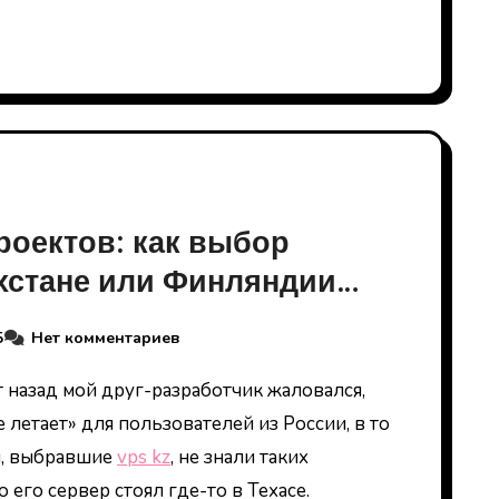
роектов: как выбор
ахстане или Финляндии
иторию
5
Нет комментариев
е летает» для пользователей из России, в то
ы, выбравшие
vps kz
, не знали таких
о его сервер стоял где-то в Техасе.