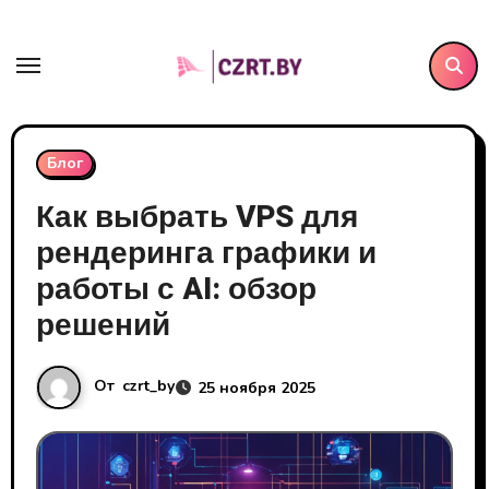
Перейти
к
содержанию
Блог
Как выбрать VPS для
рендеринга графики и
работы с AI: обзор
решений
От
czrt_by
25 ноября 2025