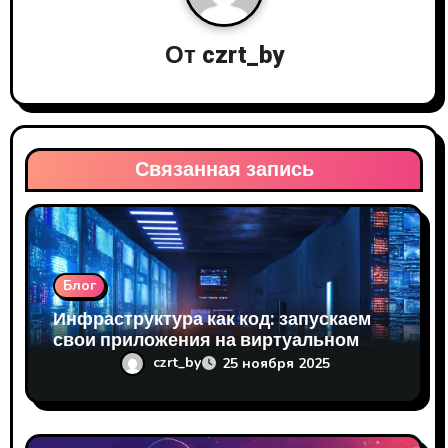
я
п
От
czrt_by
о
з
Связанная запись
а
п
и
Блог
с
Инфраструктура как код: запускаем
я
свои приложения на виртуальном
сервере
czrt_by
25 ноября 2025
м