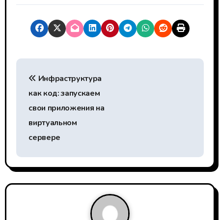
Н
Инфраструктура
а
как код: запускаем
в
свои приложения на
и
виртуальном
сервере
г
а
ц
и